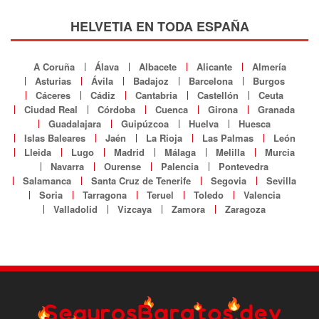
HELVETIA EN TODA ESPAÑA
A Coruña
Álava
Albacete
Alicante
Almería
Asturias
Ávila
Badajoz
Barcelona
Burgos
Cáceres
Cádiz
Cantabria
Castellón
Ceuta
Ciudad Real
Córdoba
Cuenca
Girona
Granada
Guadalajara
Guipúzcoa
Huelva
Huesca
Islas Baleares
Jaén
La Rioja
Las Palmas
León
Lleida
Lugo
Madrid
Málaga
Melilla
Murcia
Navarra
Ourense
Palencia
Pontevedra
Salamanca
Santa Cruz de Tenerife
Segovia
Sevilla
Soria
Tarragona
Teruel
Toledo
Valencia
Valladolid
Vizcaya
Zamora
Zaragoza