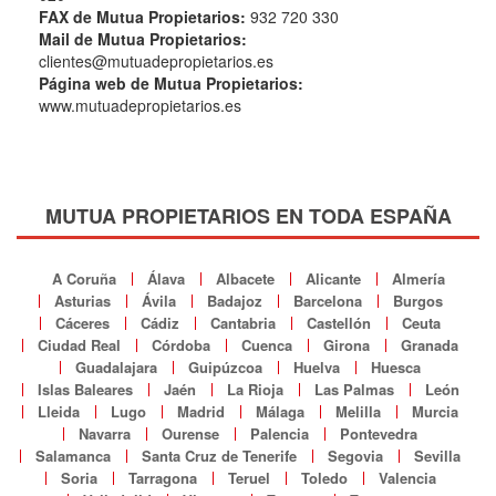
FAX de Mutua Propietarios:
932 720 330
Mail de Mutua Propietarios:
clientes@mutuadepropietarios.es
Página web de Mutua Propietarios:
www.mutuadepropietarios.es
MUTUA PROPIETARIOS EN TODA ESPAÑA
A Coruña
Álava
Albacete
Alicante
Almería
Asturias
Ávila
Badajoz
Barcelona
Burgos
Cáceres
Cádiz
Cantabria
Castellón
Ceuta
Ciudad Real
Córdoba
Cuenca
Girona
Granada
Guadalajara
Guipúzcoa
Huelva
Huesca
Islas Baleares
Jaén
La Rioja
Las Palmas
León
Lleida
Lugo
Madrid
Málaga
Melilla
Murcia
Navarra
Ourense
Palencia
Pontevedra
Salamanca
Santa Cruz de Tenerife
Segovia
Sevilla
Soria
Tarragona
Teruel
Toledo
Valencia