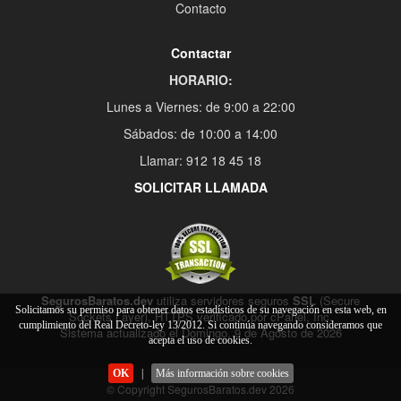
Contacto
Contactar
HORARIO:
Lunes a Viernes: de 9:00 a 22:00
Sábados: de 10:00 a 14:00
Llamar: 912 18 45 18
SOLICITAR LLAMADA
SegurosBaratos.dev
utiliza servidores seguros
SSL
(Secure
Solicitamos su permiso para obtener datos estadísticos de su navegación en esta web, en
Sockets Layer), HTTPS verificado por cPanel, Inc.
cumplimiento del Real Decreto-ley 13/2012. Si continúa navegando consideramos que
Sistema actualizado el Domingo, 9 de Agosto de 2026
acepta el uso de cookies.
OK
|
Más información sobre cookies
© Copyright SegurosBaratos.dev 2026