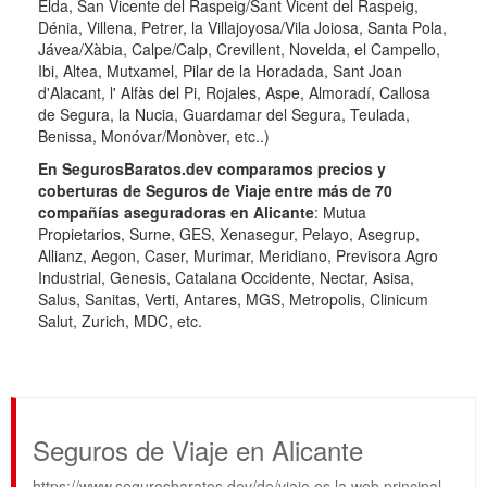
Elda, San Vicente del Raspeig/Sant Vicent del Raspeig,
Dénia, Villena, Petrer, la Villajoyosa/Vila Joiosa, Santa Pola,
Jávea/Xàbia, Calpe/Calp, Crevillent, Novelda, el Campello,
Ibi, Altea, Mutxamel, Pilar de la Horadada, Sant Joan
d'Alacant, l' Alfàs del Pi, Rojales, Aspe, Almoradí, Callosa
de Segura, la Nucia, Guardamar del Segura, Teulada,
Benissa, Monóvar/Monòver, etc..)
En SegurosBaratos.dev comparamos precios y
coberturas de Seguros de Viaje entre más de 70
compañías aseguradoras en Alicante
: Mutua
Propietarios, Surne, GES, Xenasegur, Pelayo, Asegrup,
Allianz, Aegon, Caser, Murimar, Meridiano, Previsora Agro
Industrial, Genesis, Catalana Occidente, Nectar, Asisa,
Salus, Sanitas, Verti, Antares, MGS, Metropolis, Clinicum
Salut, Zurich, MDC, etc.
Seguros de Viaje en Alicante
https://www.segurosbaratos.dev/de/viaje es la web principal