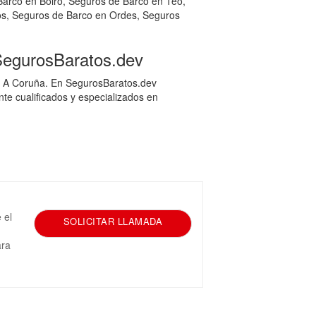
arco en Boiro, Seguros de Barco en Teo,
os, Seguros de Barco en Ordes, Seguros
SegurosBaratos.dev
en A Coruña. En SegurosBaratos.dev
e cualificados y especializados en
 el
SOLICITAR LLAMADA
ara