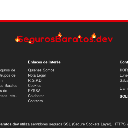
Enlaces de Interés
Cont
eguros de
Quiénes Somos
HOR
Grupos de
Nota Legal
Lune
En
R.G.P.D.
Sába
os Baratos
Cookies
Llam
os de
PYSSA
sos, etc..
Colaborar
SOL
Contacto
aratos.dev
utiliza servidores seguros
SSL
(Secure Sockets Layer), HTTPS ve