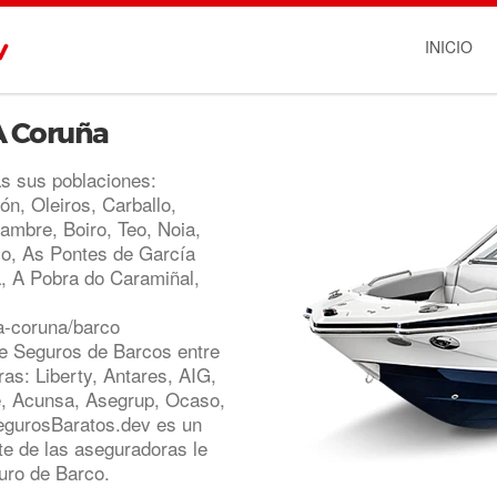
INICIO
A Coruña
s sus poblaciones:
n, Oleiros, Carballo,
ambre, Boiro, Teo, Noia,
o, As Pontes de García
, A Pobra do Caramiñal,
a-coruna/barco
e Seguros de Barcos entre
s: Liberty, Antares, AIG,
ne, Acunsa, Asegrup, Ocaso,
SegurosBaratos.dev es un
e de las aseguradoras le
uro de Barco.